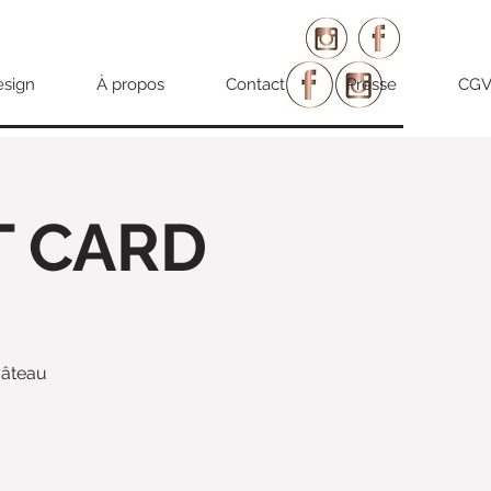
esign
À propos
Contact
Presse
CG
T CARD
gâteau