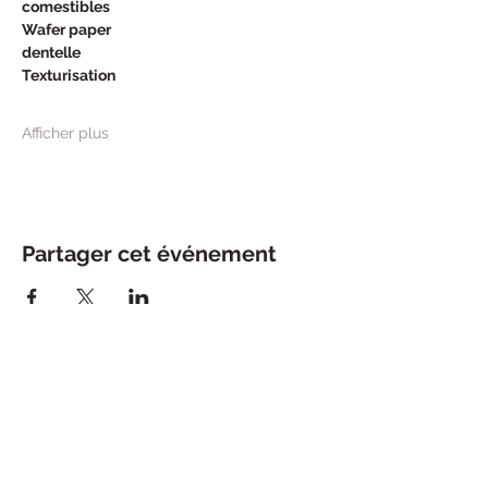
comestibles 
Wafer paper
dentelle
Texturisation
Afficher plus
Partager cet événement
121, Rue des Charmettes
69006 LYON
0769617555