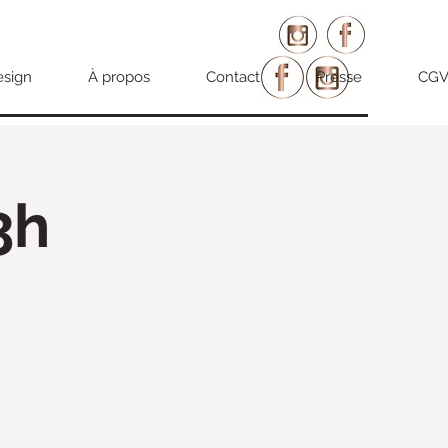
esign
À propos
Contact
Presse
CG
3h