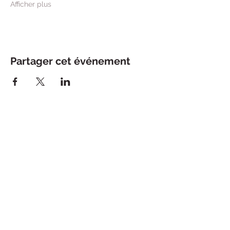
Afficher plus
Partager cet événement
121, Rue des Charmettes
69006 LYON
0769617555
madeinmaisonlyon@gmail.com
Abonnez-vous à notre newsletter